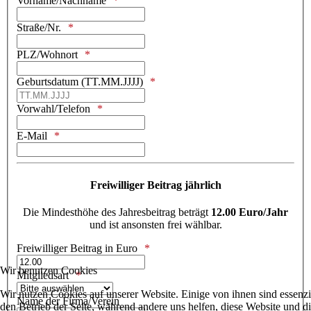
Vorname/Nachname
Straße/Nr.
PLZ/Wohnort
Geburtsdatum (TT.MM.JJJJ)
Vorwahl/Telefon
E-Mail
Freiwilliger Beitrag jährlich
Die Mindesthöhe des Jahresbeitrag beträgt
12.00 Euro/Jahr
und ist ansonsten frei wählbar.
Freiwilliger Beitrag in Euro
Wir benutzen Cookies
Mitgliedsart
Wir nutzen Cookies auf unserer Website. Einige von ihnen sind essenzie
Name der Firma/Verein
den Betrieb der Seite, während andere uns helfen, diese Website und d