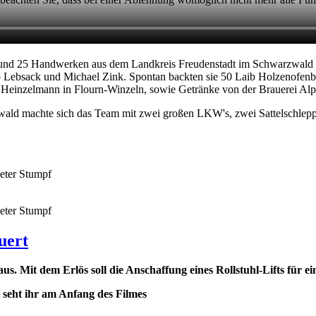
rund 25 Handwerken aus dem Landkreis Freudenstadt im Schwarzwald 
 Lebsack und Michael Zink. Spontan backten sie 50 Laib Holzenofenbr
inzelmann in Flourn-Winzeln, sowie Getränke von der Brauerei Alpir
zwald machte sich das Team mit zwei großen LKW's, zwei Sattelschlepp
Peter Stumpf
Peter Stumpf
uert
s. Mit dem Erlös soll die Anschaffung eines Rollstuhl-Lifts für 
 seht ihr am Anfang des Filmes