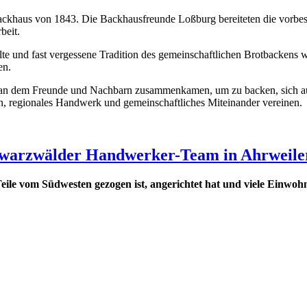
ckhaus von 1843. Die Backhausfreunde Loßburg bereiteten die vorbest
beit.
e und fast vergessene Tradition des gemeinschaftlichen Brotbackens wi
en.
t, an dem Freunde und Nachbarn zusammenkamen, um zu backen, sich a
n, regionales Handwerk und gemeinschaftliches Miteinander vereinen.
hwarzwälder Handwerker-Team in Ahrweile
Teile vom Südwesten gezogen ist, angerichtet hat und viele Einwoh