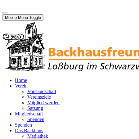
Mobile Menu Toggle
Home
Verein
Vorstandschaft
Vereinsziele
Mitglied werden
Satzung
Mitgliedschaft
Spenden
Spenden
Das Backhaus
Mediathek